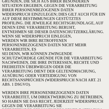
GRÜNDEN, DIE SICH AUS IHRER BESONDEREN
SITUATION ERGEBEN, GEGEN DIE VERARBEITUNG
IHRER PERSONENBEZOGENEN DATEN
WIDERSPRUCH EINZULEGEN; DIES GILT AUCH FÜR EIN
AUF DIESE BESTIMMUNGEN GESTÜTZTES
PROFILING. DIE JEWEILIGE RECHTSGRUNDLAGE, AUF
DENEN EINE VERARBEITUNG BERUHT,
ENTNEHMEN SIE DIESER DATENSCHUTZERKLÄRUNG.
WENN SIE WIDERSPRUCH EINLEGEN,
WERDEN WIR IHRE BETROFFENEN
PERSONENBEZOGENEN DATEN NICHT MEHR
VERARBEITEN, ES
SEI DENN, WIR KÖNNEN ZWINGENDE
SCHUTZWÜRDIGE GRÜNDE FÜR DIE VERARBEITUNG
NACHWEISEN, DIE IHRE INTERESSEN, RECHTE UND
FREIHEITEN ÜBERWIEGEN ODER DIE
VERARBEITUNG DIENT DER GELTENDMACHUNG,
AUSÜBUNG ODER VERTEIDIGUNG VON
RECHTSANSPRÜCHEN (WIDERSPRUCH NACH ART. 21
ABS. 1 DSGVO).
WERDEN IHRE PERSONENBEZOGENEN DATEN
VERARBEITET, UM DIREKTWERBUNG ZU BETREIBEN,
SO HABEN SIE DAS RECHT, JEDERZEIT WIDERSPRUCH
GEGEN DIE VERARBEITUNG SIE