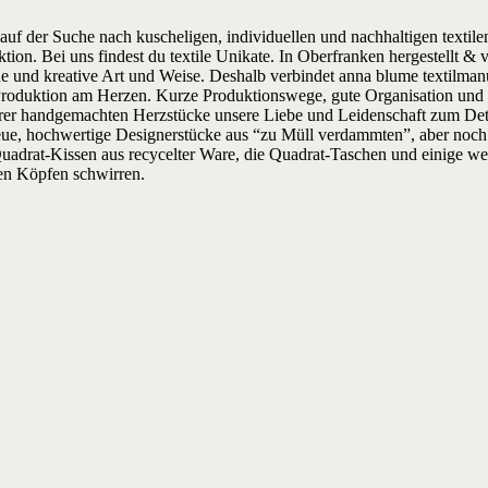
 auf der Suche nach kuscheligen, individuellen und nachhaltigen textil
on. Bei uns findest du textile Unikate. In Oberfranken hergestellt & 
ue und kreative Art und Weise. Deshalb verbindet anna blume textilman
 Produktion am Herzen. Kurze Produktionswege, gute Organisation und 
nserer handgemachten Herzstücke unsere Liebe und Leidenschaft zum Det
neue, hochwertige Designerstücke aus “zu Müll verdammten”, aber noch 
Quadrat-Kissen aus recycelter Ware, die Quadrat-Taschen und einige we
eren Köpfen schwirren.