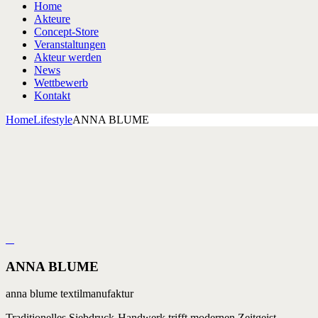
Home
Akteure
Concept-Store
Veranstaltungen
Akteur werden
News
Wettbewerb
Kontakt
Home
Lifestyle
ANNA BLUME
ANNA BLUME
anna blume textilmanufaktur
Traditionelles Siebdruck-Handwerk trifft modernen Zeitgeist.