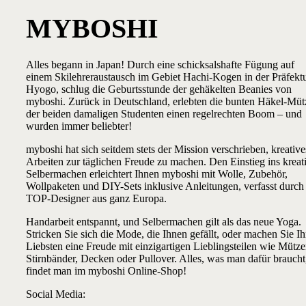
MYBOSHI
Alles begann in Japan! Durch eine schicksalshafte Fügung auf
einem Skilehreraustausch im Gebiet Hachi-Kogen in der Präfekt
Hyogo, schlug die Geburtsstunde der gehäkelten Beanies von
myboshi. Zurück in Deutschland, erlebten die bunten Häkel-Mü
der beiden damaligen Studenten einen regelrechten Boom – und
wurden immer beliebter!
myboshi hat sich seitdem stets der Mission verschrieben, kreative
Arbeiten zur täglichen Freude zu machen. Den Einstieg ins kreat
Selbermachen erleichtert Ihnen myboshi mit Wolle, Zubehör,
Wollpaketen und DIY-Sets inklusive Anleitungen, verfasst durch
TOP-Designer aus ganz Europa.
Handarbeit entspannt, und Selbermachen gilt als das neue Yoga.
Stricken Sie sich die Mode, die Ihnen gefällt, oder machen Sie I
Liebsten eine Freude mit einzigartigen Lieblingsteilen wie Mütze
Stirnbänder, Decken oder Pullover. Alles, was man dafür braucht
findet man im myboshi Online-Shop!
Social Media: