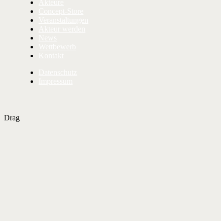
Akteure
Concept-Store
Veranstaltungen
Akteur werden
News
Wettbewerb
Kontakt
Datenschutz
Impressum
Drag