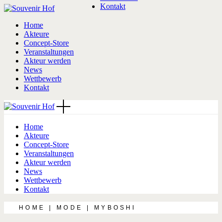
Kontakt
Skip
to
Home
the
Akteure
content
Concept-Store
Veranstaltungen
Akteur werden
News
Wettbewerb
Kontakt
Home
Akteure
Concept-Store
Veranstaltungen
Akteur werden
News
Wettbewerb
Kontakt
HOME
MODE
MYBOSHI